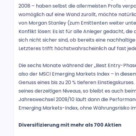
2008 – haben selbst die allermeisten Profis verp
womöglich auf eine Wand zurollt, möchte natürlic
von Morgan Stanley (zum Emittenten weiter unte
Konflikt lösen: Es ist für alle Anleger gedacht, 
sich nicht sicher sind, ob bereits eine nachhalti
Letzteres trifft höchstwahrscheinlich auf fast jed
Die sechs Monate während der „Best Entry-Phase“ 
also der MSCI Emerging Markets Index – in diese
Genuss eines bis zu 20 % tieferen Einstiegskurse
seines derzeitigen Niveaus, so bleibt es auch be
Jahreswechsel 2009/10 läuft dann die Performance
Emerging Markets-Index, ohne Währungsrisiko im Ü
Diversifizierung mit mehr als 700 Aktien