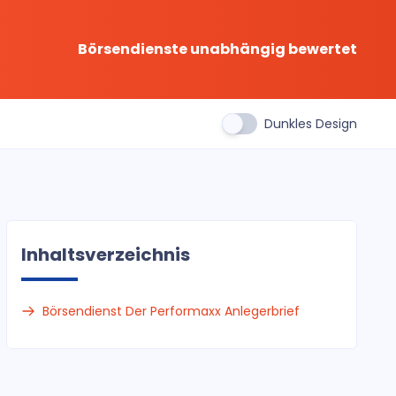
Börsendienste unabhängig bewertet
Dunkles Design
Inhaltsverzeichnis
Börsendienst Der Performaxx Anlegerbrief