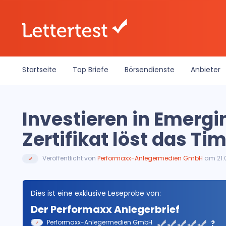
Startseite
Top Briefe
Börsendienste
Anbieter
Investieren in Emergi
Zertifikat löst das T
Veröffentlicht von
Performaxx-Anlegermedien GmbH
am 21.
Dies ist eine exklusive Leseprobe von:
Der Performaxx Anlegerbrief
Performaxx-Anlegermedien GmbH
?