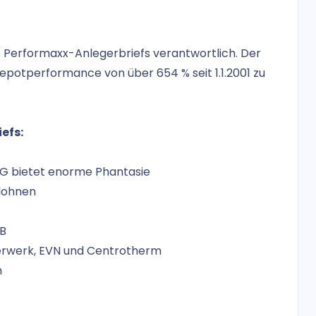
des Performaxx-Anlegerbriefs verantwortlich. Der
epotperformance von über 654 % seit 1.1.2001 zu
efs:
AG bietet enorme Phantasie
 lohnen
SB
ägerwerk, EVN und Centrotherm
n