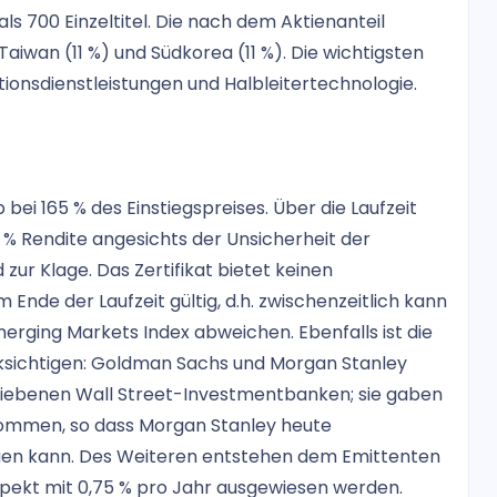
s 700 Einzeltitel. Die nach dem Aktienanteil
 Taiwan (11 %) und Südkorea (11 %). Die wichtigsten
ionsdienstleistungen und Halbleitertechnologie.
 bei 165 % des Einstiegspreises. Über die Laufzeit
% Rendite angesichts der Unsicherheit der
ur Klage. Das Zertifikat bietet keinen
m Ende der Laufzeit gültig, d.h. zwischenzeitlich kann
merging Markets Index abweichen. Ebenfalls ist die
ksichtigen: Goldman Sachs und Morgan Stanley
liebenen Wall Street-Investmentbanken; sie gaben
 kommen, so dass Morgan Stanley heute
auen kann. Des Weiteren entstehen dem Emittenten
ospekt mit 0,75 % pro Jahr ausgewiesen werden.