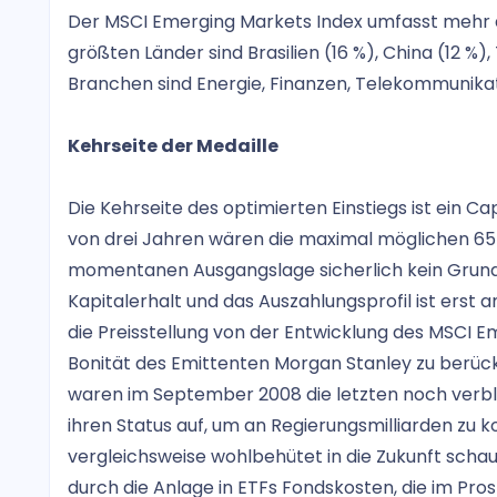
Der MSCI Emerging Markets Index umfasst mehr al
größten Länder sind Brasilien (16 %), China (12 %),
Branchen sind Energie, Finanzen, Telekommunikat
Kehrseite der Medaille
Die Kehrseite des optimierten Einstiegs ist ein Cap
von drei Jahren wären die maximal möglichen 65 
momentanen Ausgangslage sicherlich kein Grund z
Kapitalerhalt und das Auszahlungsprofil ist erst a
die Preisstellung von der Entwicklung des MSCI E
Bonität des Emittenten Morgan Stanley zu berüc
waren im September 2008 die letzten noch verb
ihren Status auf, um an Regierungsmilliarden zu
vergleichsweise wohlbehütet in die Zukunft sch
durch die Anlage in ETFs Fondskosten, die im Pr