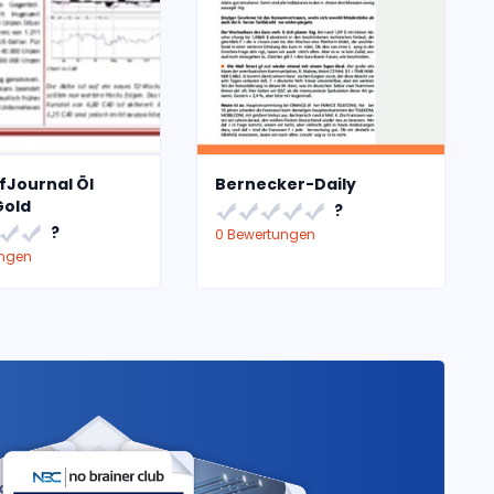
fJournal Öl
Bernecker-Daily
Gold
?
?
0 Bewertungen
ungen