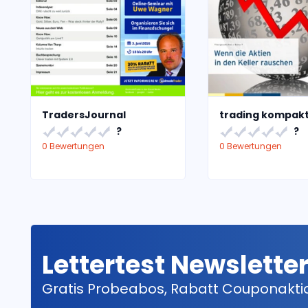
TradersJournal
trading kompak
?
?
0 Bewertungen
0 Bewertungen
Lettertest Newslette
Gratis Probeabos, Rabatt Couponakt