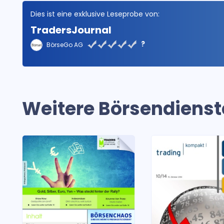
Dies ist eine exklusive Leseprobe von:
TradersJournal
?
BörseGo AG
Weitere Börsendienst