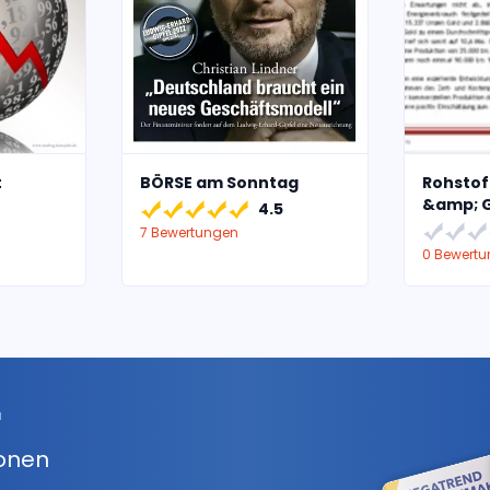
t
BÖRSE am Sonntag
Rohstof
&amp; 
4.5
7 Bewertungen
0 Bewert
r
ionen