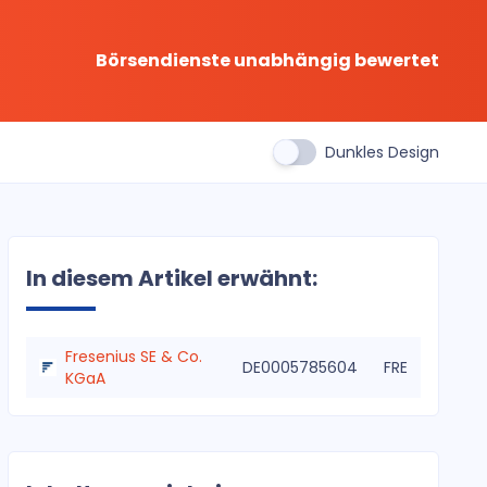
Börsendienste unabhängig bewertet
Dunkles Design
In diesem Artikel erwähnt:
Fresenius SE & Co.
DE0005785604
FRE
KGaA