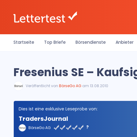
Startseite
Top Briefe
Börsendienste
Anbieter
Fresenius SE – Kaufsi
Veröffentlicht von
BörseGo AG
am 13.08.2010
Dies ist eine exklusive Leseprobe von:
TradersJournal
?
BörseGo AG