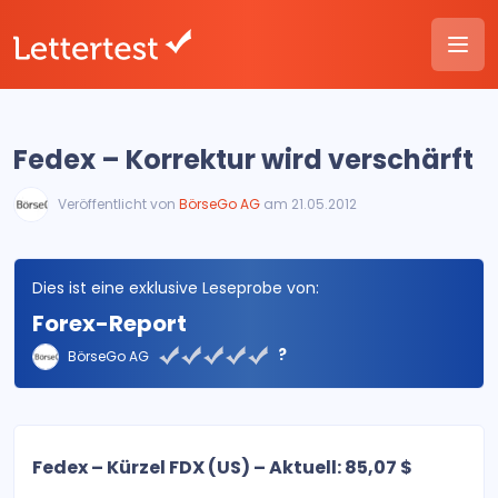
Fedex – Korrektur wird verschärft
Veröffentlicht von
BörseGo AG
am 21.05.2012
Dies ist eine exklusive Leseprobe von:
Forex-Report
?
BörseGo AG
Fedex – Kürzel FDX (US) – Aktuell: 85,07 $