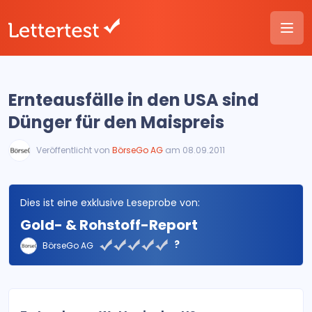
Ernteausfälle in den USA sind
Dünger für den Maispreis
Veröffentlicht von
BörseGo AG
am 08.09.2011
Dies ist eine exklusive Leseprobe von:
Gold- & Rohstoff-Report
?
BörseGo AG