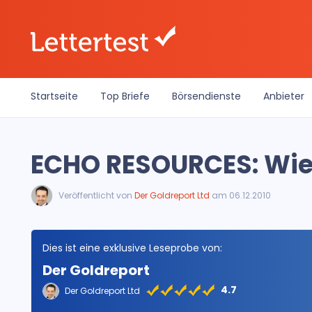
Startseite
Top Briefe
Börsendienste
Anbieter
ECHO RESOURCES: Wied
Veröffentlicht von
Der Goldreport Ltd
am 06.12.2010
Dies ist eine exklusive Leseprobe von:
Der Goldreport
4.7
Der Goldreport Ltd