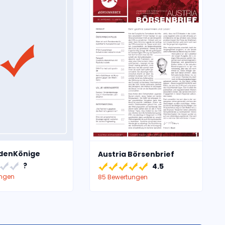
denKönige
Austria Börsenbrief
?
4.5
ungen
85 Bewertungen