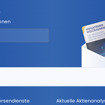
r
ionen
örsendienste
Aktuelle Aktienanal