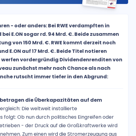
hren - oder anders: Bei RWE verdampften in
 bei E.ON sogar rd. 94 Mrd. €. Beide zusammen
ung von 150 Mrd. €. RWE kommt derzeit noch
nd E.ON auf 17 Mrd. €. Beide Titel notieren
d werfen vordergründig Dividendenrenditen von
 Niveau zunächst mehr nach Chance als nach
ranche rutscht immer tiefer in den Abgrund:
a betragen die Überkapazitäten auf dem
rgleich: Die weltweit installierte
s folgt: Ob nun durch politisches Eingreifen oder
etrieben - der Druck auf die Großkraftwerke wird
zunehmen. Zum einen wird die Stromerzeugung aus