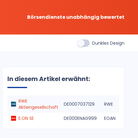
Börsendienste unabhängig bewertet
Dunkles Design
In diesem Artikel erwähnt:
RWE
DE0007037129
RWE
Aktiengesellschaft
E.ON SE
DE000ENAG999
EOAN