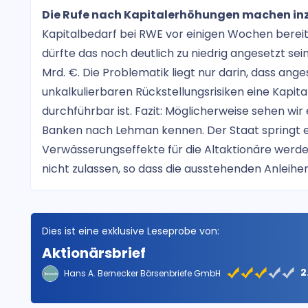
Die Rufe nach Kapitalerhöhungen machen inz
Kapitalbedarf bei RWE vor einigen Wochen bereits
dürfte das noch deutlich zu niedrig angesetzt se
Mrd. €. Die Problematik liegt nur darin, dass ang
unkalkulierbaren Rückstellungsrisiken eine Kap
durchführbar ist. Fazit: Möglicherweise sehen wir
Banken nach Lehman kennen. Der Staat springt e
Verwässerungseffekte für die Altaktionäre werden
nicht zulassen, so dass die ausstehenden Anleihen
Dies ist eine exklusive Leseprobe von:
Aktionärsbrief
2
Hans A. Bernecker Börsenbriefe GmbH