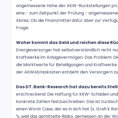
angemessene Höhe der AKW-Rückstellungen prüfe
eine - zum Zeitpunkt der Prüfung - angemessen
Abriss. Ob die Finanzmittel dafür aber zur Verfügu
Frage:
Woher kommt das Geld und reichen diese Rüc
Energieversorger hat selbstverständlich nicht nur
Kraftwerke im Anlagevermögen. Das Problem: Die
die Marktwerte für Beteiligungen und Kraftwerke 
der AKWAbrisskosten entzieht den Versorgern zu
Das DT. Bank-Research hat dazu bereits Ste
erschreckend: Die Haftung für KKW-Schäden und 
konkrete Zahlen festzuschreiben. Das ist tückisc
einen Worst Case, der es in sich hat (s. Grafi k Ra
%, weil das gemittelte Risiko, gemessen an der Wah