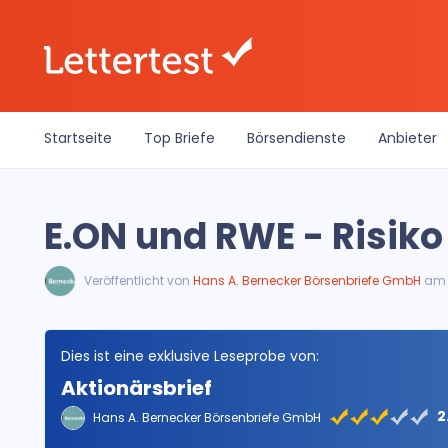
Startseite
Top Briefe
Börsendienste
Anbieter
E.ON und RWE - Risik
Veröffentlicht von
Hans A. Bernecker Börsenbriefe GmbH
am 
Dies ist eine exklusive Leseprobe von:
Aktionärsbrief
2
Hans A. Bernecker Börsenbriefe GmbH