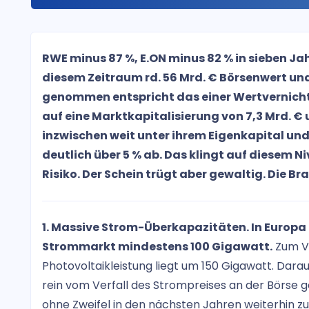
RWE minus 87 %, E.ON minus 82 % in sieben Ja
diesem Zeitraum rd. 56 Mrd. € Börsenwert und
genommen entspricht das einer Wertvernicht
auf eine Marktkapitalisierung von 7,3 Mrd. € u
inzwischen weit unter ihrem Eigenkapital un
deutlich über 5 % ab. Das klingt auf diesem
Risiko. Der Schein trügt aber gewaltig. Die B
1. Massive Strom-Überkapazitäten. In Europ
Strommarkt mindestens 100 Gigawatt.
Zum Ve
Photovoltaikleistung liegt um 150 Gigawatt. Darau
rein vom Verfall des Strompreises an der Börse g
ohne Zweifel in den nächsten Jahren weiterhin 