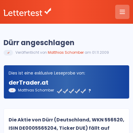
Dürr angeschlagen
Veröffentlicht von
Matthias Schomber
am 01.11.2009
Dies ist eine exklusive Leseprobe von:
derTrader.at
Matthias Schomber
?
Die Aktie von Dürr (Deutschland, WKN 556520,
ISIN DE0005565204, Ticker DUE) fällt auf