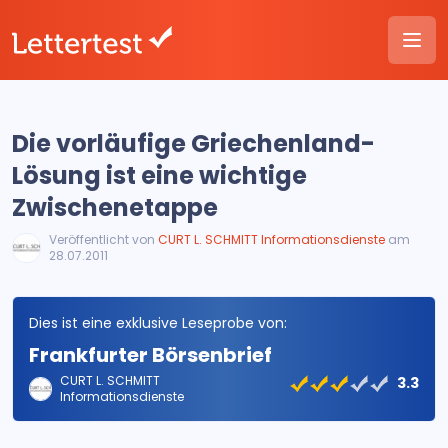
Die vorläufige Griechenland-
Lösung ist eine wichtige
Zwischenetappe
Veröffentlicht von
CURT L. SCHMITT Informationsdienste
am
28.07.2011
Dies ist eine exklusive Leseprobe von:
Frankfurter Börsenbrief
CURT L. SCHMITT
3.3
Informationsdienste