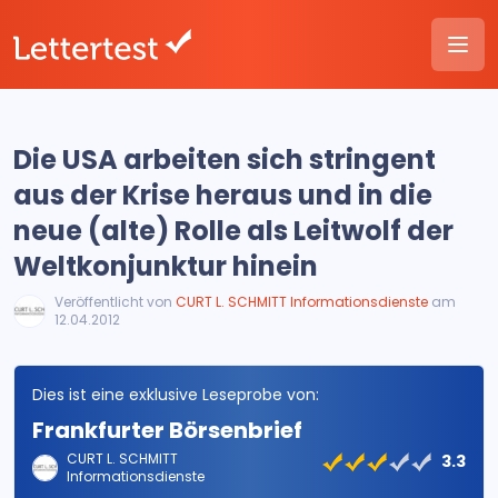
Die USA arbeiten sich stringent
aus der Krise heraus und in die
neue (alte) Rolle als Leitwolf der
Weltkonjunktur hinein
Veröffentlicht von
CURT L. SCHMITT Informationsdienste
am
12.04.2012
Dies ist eine exklusive Leseprobe von:
Frankfurter Börsenbrief
CURT L. SCHMITT
3.3
Informationsdienste