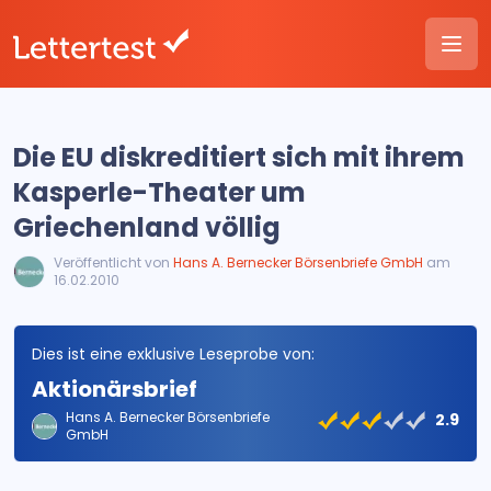
Die EU diskreditiert sich mit ihrem
Kasperle-Theater um
Griechenland völlig
Veröffentlicht von
Hans A. Bernecker Börsenbriefe GmbH
am
16.02.2010
Dies ist eine exklusive Leseprobe von:
Aktionärsbrief
Hans A. Bernecker Börsenbriefe
2.9
GmbH