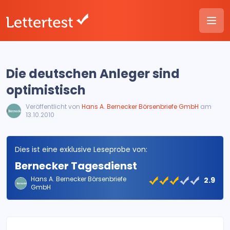
Die deutschen Anleger sind
optimistisch
Veröffentlicht von
Hans A. Bernecker Börsenbriefe GmbH
am
13.10.2010
Dies ist eine exklusive Leseprobe von:
Bernecker Tagesdienst
Hans A. Bernecker Börsenbriefe
2.9
GmbH