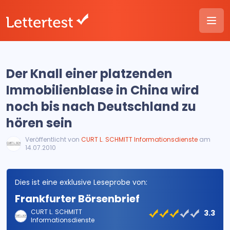
Der Knall einer platzenden
Immobilienblase in China wird
noch bis nach Deutschland zu
hören sein
Veröffentlicht von
CURT L. SCHMITT Informationsdienste
am
14.07.2010
Dies ist eine exklusive Leseprobe von:
Frankfurter Börsenbrief
CURT L. SCHMITT
3.3
Informationsdienste