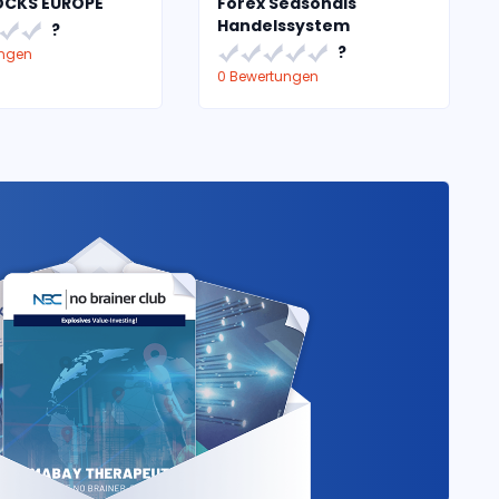
OCKS EUROPE
Forex Seasonals
Handelssystem
?
?
ungen
0 Bewertungen