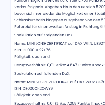
Punkte möglich. Geht es durch die 5.750 Punkte
Verkaufssignals. Abgaben bis in den Bereich 5.2
bevor sich hier wieder die Möglichkeit einer Stabi
Schlusskursbasis hingegen ausgehend von den 5.7
Potenzial für einen zweiten Anstieg in Richtung 
Spekulation auf steigenden DaX:
Name: MINI LONG ZERTIFIKAT auf DAX WKN: UB92
ISIN: DE000UB92T76
Fälligkeit: open end
Bezugsverhältnis: 0,01 Strike: 4.847 Punkte KnockO
Spekulation auf fallenden DaX:
Name: MINI SHORT ZERTIFIKAT auf DAX WKN: CK
ISIN: DE000CK2QWY9
Fälligkeit: open end
Bezugsverhältnis: 0,01 Strike: 7.259 Punkte KnockO