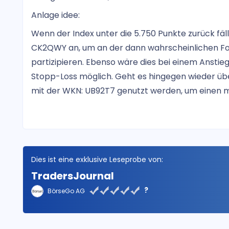
Anlage idee:
Wenn der Index unter die 5.750 Punkte zurück fäll
CK2QWY an, um an der dann wahrscheinlichen F
partizipieren. Ebenso wäre dies bei einem Anstie
Stopp-Loss möglich. Geht es hingegen wieder über
mit der WKN: UB92T7 genutzt werden, um einen 
Dies ist eine exklusive Leseprobe von:
TradersJournal
?
BörseGo AG