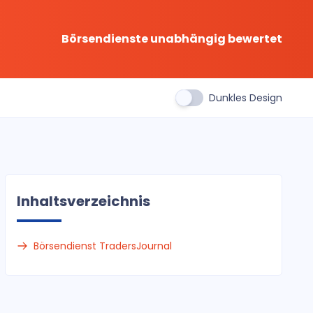
Börsendienste unabhängig bewertet
Dunkles Design
Inhaltsverzeichnis
Börsendienst TradersJournal