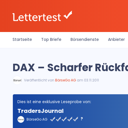
Startseite
Top Briefe
Börsendienste
Anbieter
DAX – Scharfer Rückfall
Veröffentlicht von
BörseGo AG
am 03.11.2011
Dies ist eine exklusive Leseprobe von:
TradersJournal
?
BörseGo AG