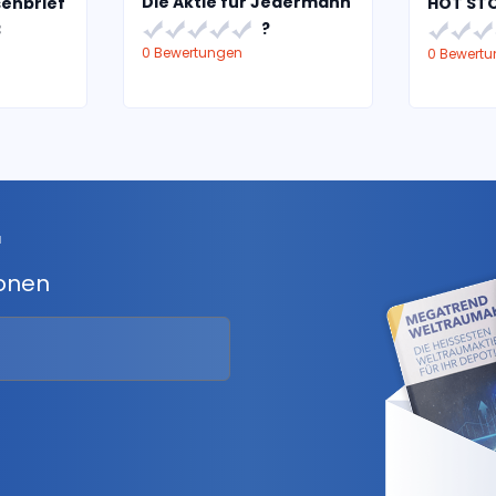
Die Aktie für Jedermann
senbrief
HOT ST
?
3
0 Bewertungen
0 Bewert
r
ionen