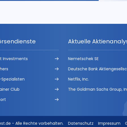
örsendienste
Aktuelle Aktienanal
ct Investments
Nemetschek SE
hers
Deutsche Bank Aktiengesells
-Spezialisten
Netflix, Inc.
ainer Club
The Goldman Sachs Group, In
ort
est.de - Alle Rechte vorbehalten.
Datenschutz
Impressum