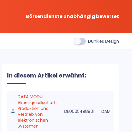
Börsendienste unabhängig bewertet
Dunkles Design
In diesem Artikel erwähnt:
DATA MODUL
Aktiengesellschaft,
Produktion und
DE0005498901
DAM
Vertrieb von
elektronischen
Systemen