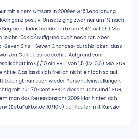
e nur mit einem Umsatz in 2009er Größenordnung
doch ganz positiv. Umsatz ging zwar nur um 1% nach
 Segment Industrie kletterte um 8,4% auf 25,1 Mio.
leicht rücklaÅNufig und auch noch rot. Aber
z »Seven Sins - Seven Chances« durchblicken, dass
hwarzen Gefilde zurückkehrt. Aufgrund von
ellschaft im Q1/10 ein EBIT von 1,5 (i.V. 0,6) Mio. EUR
ktie. Das lässt sich freilich nicht einfach so auf
 bedingt nun auch wieder Personaleinstellungen,
chtig mit nur 70 Cent EPS in diesem Jahr, und 1 EUR
dem man das Rezessionsjahr 2009 klar hinter sich
en« (BetaFaktor.de 10/10b) auf Kaufen mit Kursziel