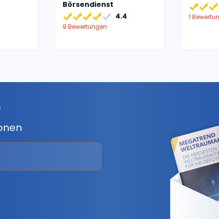
Börsendienst
4.4
1 Bewertu
9 Bewertungen
r
ionen