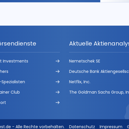
örsendienste
Aktuelle Aktienanal
ct Investments
Nemetschek SE
hers
Deutsche Bank Aktiengesells
-Spezialisten
Netflix, Inc.
ainer Club
The Goldman Sachs Group, In
ort
est.de - Alle Rechte vorbehalten.
Datenschutz
Impressum