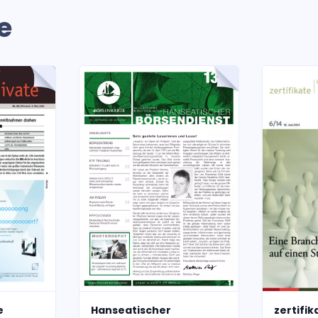
e
e
Hanseatischer
zertifi