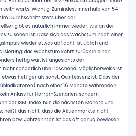
wird. Per saldo läuft der ISM-Einkaufsmanager- Index
seit- wärts. Wichtig: Zumindest innerhalb von 54
 im Durchschnitt stets über der
er gibt es natürlich immer wieder, wie an der
es zu sehen ist. Dass sich das Wachstum nach einer
simpuls wieder etwas abflacht, ist üblich und
lisierung; das Wachstum kehrt zurück in einen
nders heftig war, ist angesichts der
nicht sonderlich überraschend. Möglicherweise ist
twas heftiger als sonst. Quintessenz ist: Dass der
ühindikatoren) nach einer 16 Monate währenden
 kein Anlass für Horror-Szenarien, sondern
wenn der ISM-Index nun die nächsten Monate und
, heißt das nicht, dass die Aktienmärkte nicht
hren bzw. Jahrzehnten ist das oft genug bewiesen