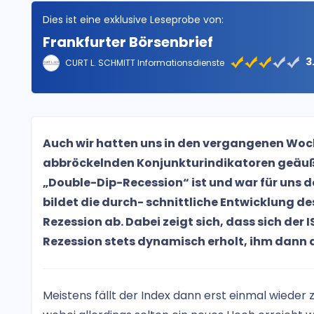
Dies ist eine exklusive Leseprobe von:
Frankfurter Börsenbrief
3
CURT L. SCHMITT Informationsdienste
Auch wir hatten uns in den vergangenen Woch
abbröckelnden Konjunkturindikatoren geäußer
„Double-Dip-Recession“ ist und war für uns 
bildet die durch- schnittliche Entwicklung 
Rezession ab. Dabei zeigt sich, dass sich der 
Rezession stets dynamisch erholt, ihm dann a
Meistens fällt der Index dann erst einmal wieder 