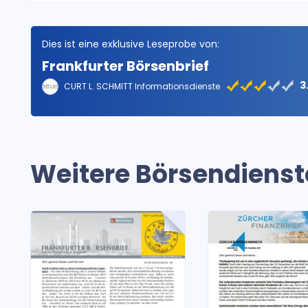
Dies ist eine exklusive Leseprobe von:
Frankfurter Börsenbrief
3
CURT L. SCHMITT Informationsdienste
Weitere Börsendienst