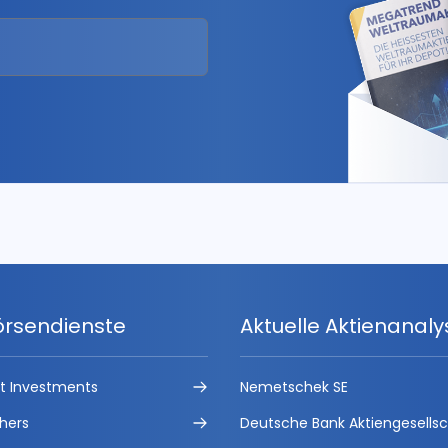
örsendienste
Aktuelle Aktienanal
ct Investments
Nemetschek SE
hers
Deutsche Bank Aktiengesells