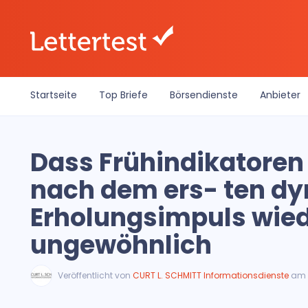
Startseite
Top Briefe
Börsendienste
Anbieter
Dass Frühindikatoren
nach dem ers- ten d
Erholungsimpuls wiede
ungewöhnlich
Veröffentlicht von
CURT L. SCHMITT Informationsdienste
am 