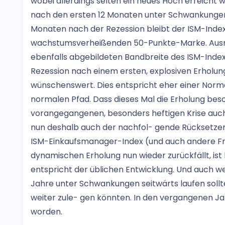
wobei allerdings selten ein neues Hoch erreicht 
nach den ersten 12 Monaten unter Schwankungen 
Monaten nach der Rezession bleibt der ISM-Index
wachstumsverheißenden 50-Punkte-Marke. Ausreiß
ebenfalls abgebildeten Bandbreite des ISM-Index
Rezession nach einem ersten, explosiven Erholung
wünschenswert. Dies entspricht eher einer Norma
normalen Pfad. Dass dieses Mal die Erholung beso
vorangegangenen, besonders heftigen Krise auch 
nun deshalb auch der nachfol- gende Rücksetzer e
ISM-Einkaufsmanager-Index (und auch andere Fr
dynamischen Erholung nun wieder zurückfällt, ist
entspricht der üblichen Entwicklung. Und auch 
Jahre unter Schwankungen seitwärts laufen sollte
weiter zule- gen könnten. In den vergangenen Ja
worden.