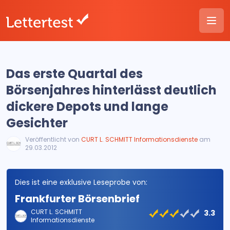
Das erste Quartal des
Börsenjahres hinterlässt deutlich
dickere Depots und lange
Gesichter
Veröffentlicht von
CURT L. SCHMITT Informationsdienste
am
29.03.2012
Dies ist eine exklusive Leseprobe von:
Frankfurter Börsenbrief
CURT L. SCHMITT
3.3
Informationsdienste