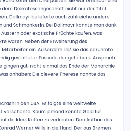
e Randlkofer den Chefposten. Sie war offenbar eine
e dem Delikatessengeschäft nicht nur der Titel
ehen. Dallmayr belieferte auch zahlreiche andere
en und Schmankerln. Bei Dallmayr konnte man dank
 Austern oder exotische Früchte kaufen, was
te waren. Neben der Erweiterung des
 Mitarbeiter ein. Außerdem ließ sie das berühmte
endig gestalteter Fassade der gehobene Anspruch
e gingen gut, nicht einmal das Ende der Monarchie
twas anhaben: Die clevere Therese nannte das
ash in den USA. Es folgte eine weltweite
cht verschonte. Kaum jemand konnte Geld für
uf die Idee, Kaffee zu verkaufen. Den Aufbau des
onrad Werner Wille in die Hand. Der aus Bremen