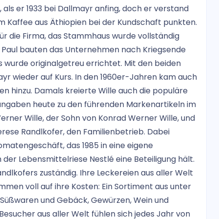
ls er 1933 bei Dallmayr anfing, doch er verstand
 Kaffee aus Äthiopien bei der Kundschaft punkten.
für die Firma, das Stammhaus wurde vollständig
hn Paul bauten das Unternehmen nach Kriegsende
 wurde originalgetreu errichtet. Mit den beiden
yr wieder auf Kurs. In den 1960er-Jahren kam auch
 hinzu. Damals kreierte Wille auch die populäre
gaben heute zu den führenden Markenartikeln im
erner Wille, der Sohn von Konrad Werner Wille, und
rese Randlkofer, den Familienbetrieb. Dabei
omatengeschäft, das 1985 in eine eigene
er Lebensmittelriese Nestlé eine Beteiligung hält.
ndlkofers zuständig. Ihre Leckereien aus aller Welt
men voll auf ihre Kosten: Ein Sortiment aus unter
n Süßwaren und Gebäck, Gewürzen, Wein und
 Besucher aus aller Welt fühlen sich jedes Jahr von