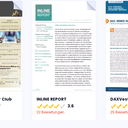
r Club
INLINE REPORT
DAXVes
7
3.6
32 Bewertungen
25 Bewer