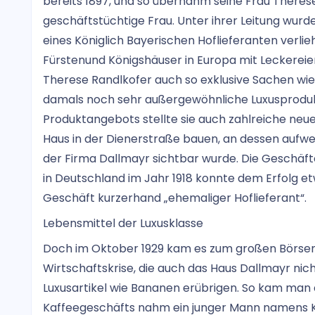
bereits 1897, und so übernahm seine Frau Theres
geschäftstüchtige Frau. Unter ihrer Leitung wurd
eines Königlich Bayerischen Hoflieferanten verli
Fürstenund Königshäuser in Europa mit Leckerei
Therese Randlkofer auch so exklusive Sachen wie
damals noch sehr außergewöhnliche Luxusproduk
Produktangebots stellte sie auch zahlreiche neue
Haus in der Dienerstraße bauen, an dessen aufw
der Firma Dallmayr sichtbar wurde. Die Geschäft
in Deutschland im Jahr 1918 konnte dem Erfolg e
Geschäft kurzerhand „ehemaliger Hoflieferant“.
Lebensmittel der Luxusklasse
Doch im Oktober 1929 kam es zum großen Börsencr
Wirtschaftskrise, die auch das Haus Dallmayr ni
Luxusartikel wie Bananen erübrigen. So kam man a
Kaffeegeschäfts nahm ein junger Mann namens K