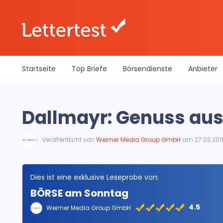
Startseite
Top Briefe
Börsendienste
Anbieter
Dallmayr: Genuss au
Veröffentlicht von
Weimer Media Group GmbH
am 27.03.201
Dies ist eine exklusive Leseprobe von:
BÖRSE am Sonntag
4.5
Weimer Media Group GmbH