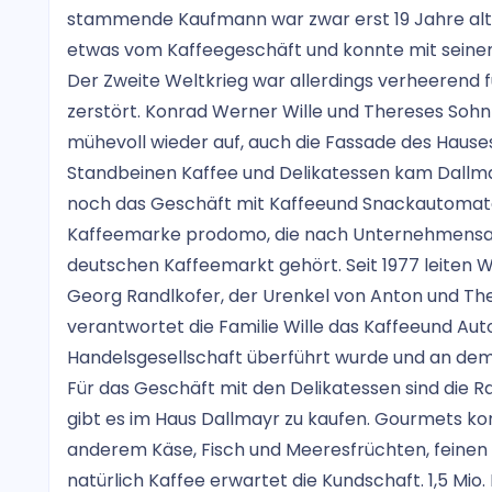
stammende Kaufmann war zwar erst 19 Jahre alt, a
etwas vom Kaffeegeschäft und konnte mit seinem
Der Zweite Weltkrieg war allerdings verheerend 
zerstört. Konrad Werner Wille und Thereses So
mühevoll wieder auf, auch die Fassade des Hauses
Standbeinen Kaffee und Delikatessen kam Dallma
noch das Geschäft mit Kaffeeund Snackautomaten
Kaffeemarke prodomo, die nach Unternehmensan
deutschen Kaffeemarkt gehört. Seit 1977 leiten W
Georg Randlkofer, der Urenkel von Anton und The
verantwortet die Familie Wille das Kaffeeund Aut
Handelsgesellschaft überführt wurde und an dem d
Für das Geschäft mit den Delikatessen sind die Ra
gibt es im Haus Dallmayr zu kaufen. Gourmets kom
anderem Käse, Fisch und Meeresfrüchten, feine
natürlich Kaffee erwartet die Kundschaft. 1,5 Mio.