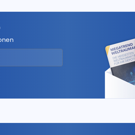
r
ionen