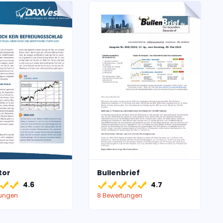
tor
Bullenbrief
4.6
4.7
tungen
8 Bewertungen