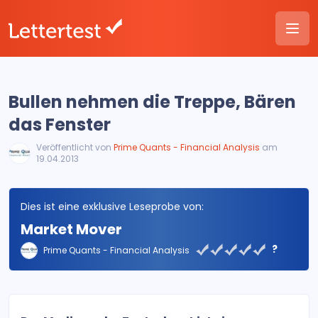
Bullen nehmen die Treppe, Bären
das Fenster
Veröffentlicht von
Prime Quants - Financial Analysis
am
19.04.2013
Dies ist eine exklusive Leseprobe von:
Market Mover
?
Prime Quants - Financial Analysis