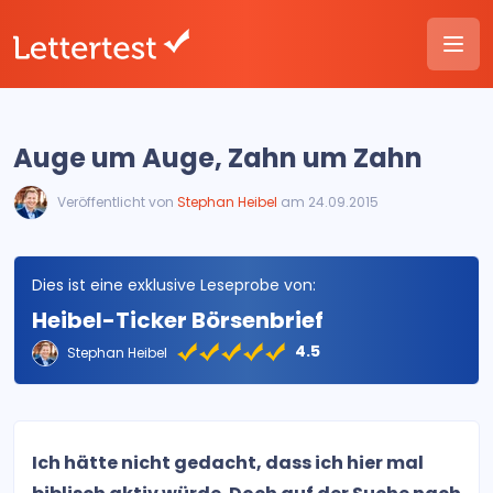
Auge um Auge, Zahn um Zahn
Veröffentlicht von
Stephan Heibel
am 24.09.2015
Dies ist eine exklusive Leseprobe von:
Heibel-Ticker Börsenbrief
4.5
Stephan Heibel
Ich hätte nicht gedacht, dass ich hier mal