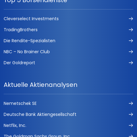
Top 5 Börsendienste
Cleverselect Investments
TradingBrothers
Die Rendite-Spezialisten
NBC – No Brainer Club
Der Goldreport
Aktuelle Aktienanalysen
Nemetschek SE
Deutsche Bank Aktiengesellschaft
Netflix, Inc.
The Goldman Sachs Group, Inc.