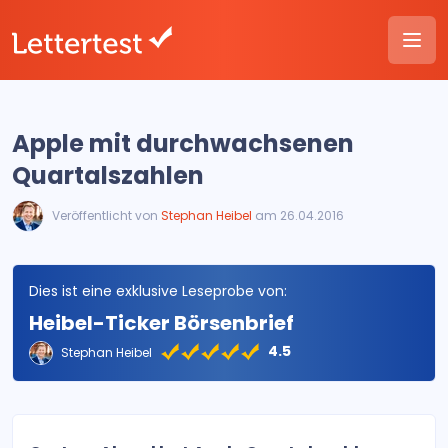
Apple mit durchwachsenen
Quartalszahlen
Veröffentlicht von
Stephan Heibel
am 26.04.2016
Dies ist eine exklusive Leseprobe von:
Heibel-Ticker Börsenbrief
4.5
Stephan Heibel