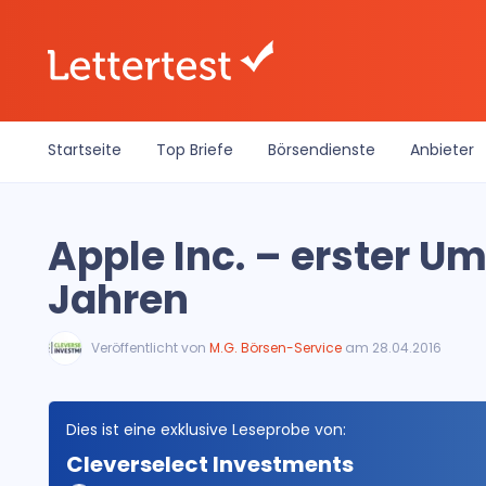
Startseite
Top Briefe
Börsendienste
Anbieter
Apple Inc. – erster U
Jahren
Veröffentlicht von
M.G. Börsen-Service
am 28.04.2016
Dies ist eine exklusive Leseprobe von:
Cleverselect Investments