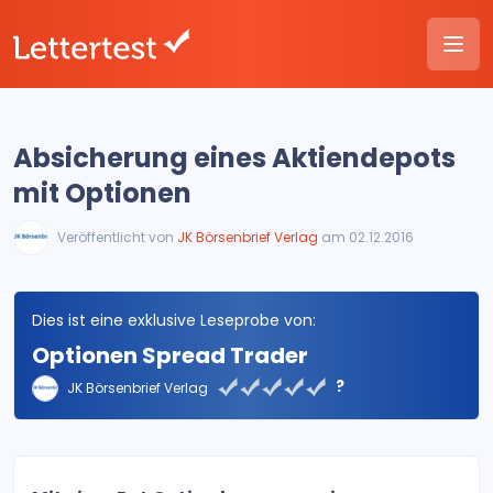
Absicherung eines Aktiendepots
mit Optionen
Veröffentlicht von
JK Börsenbrief Verlag
am 02.12.2016
Dies ist eine exklusive Leseprobe von:
Optionen Spread Trader
?
JK Börsenbrief Verlag