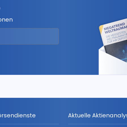
r
ionen
örsendienste
Aktuelle Aktienanal