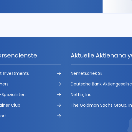
örsendienste
Aktuelle Aktienanal
ct Investments
Nemetschek SE
hers
Deutsche Bank Aktiengesells
-Spezialisten
Netflix, Inc.
ainer Club
The Goldman Sachs Group, In
ort