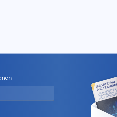
r
ionen