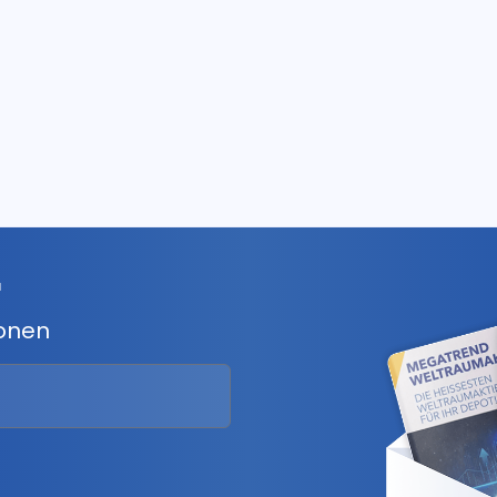
r
ionen