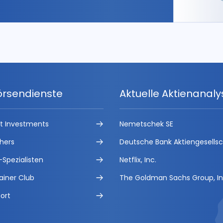
örsendienste
Aktuelle Aktienanal
ct Investments
Nemetschek SE
hers
Deutsche Bank Aktiengesells
-Spezialisten
Netflix, Inc.
ainer Club
The Goldman Sachs Group, In
ort