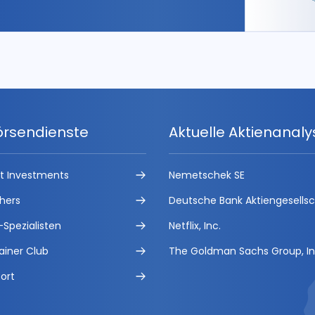
örsendienste
Aktuelle Aktienanal
ct Investments
Nemetschek SE
hers
Deutsche Bank Aktiengesells
-Spezialisten
Netflix, Inc.
ainer Club
The Goldman Sachs Group, In
ort