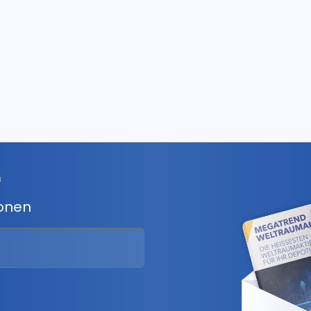
r
ionen