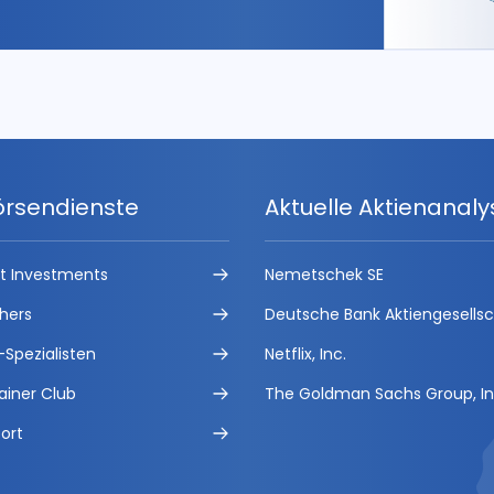
örsendienste
Aktuelle Aktienanal
ct Investments
Nemetschek SE
hers
Deutsche Bank Aktiengesells
-Spezialisten
Netflix, Inc.
ainer Club
The Goldman Sachs Group, In
ort