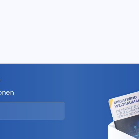
r
ionen