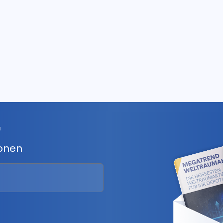
r
ionen