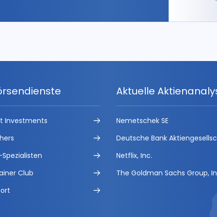
örsendienste
Aktuelle Aktienanal
ct Investments
Nemetschek SE
hers
Deutsche Bank Aktiengesells
-Spezialisten
Netflix, Inc.
ainer Club
The Goldman Sachs Group, In
ort