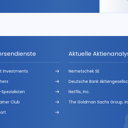
örsendienste
Aktuelle Aktienanal
ct Investments
Nemetschek SE
hers
Deutsche Bank Aktiengesells
-Spezialisten
Netflix, Inc.
ainer Club
The Goldman Sachs Group, In
ort