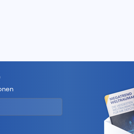
r
ionen