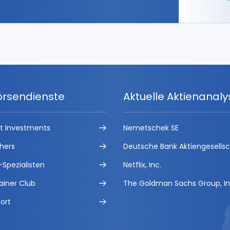
örsendienste
Aktuelle Aktienanal
ct Investments
Nemetschek SE
hers
Deutsche Bank Aktiengesells
-Spezialisten
Netflix, Inc.
ainer Club
The Goldman Sachs Group, In
ort