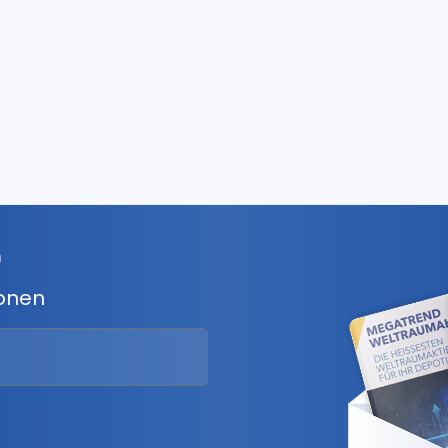
r
ionen