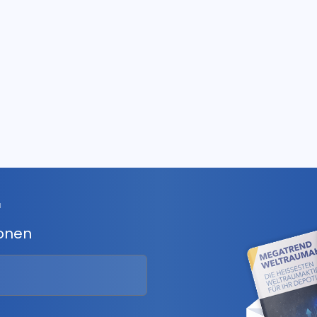
r
ionen