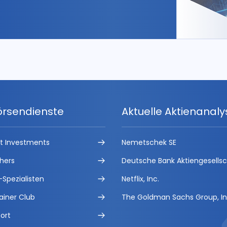
örsendienste
Aktuelle Aktienanal
ct Investments
Nemetschek SE
hers
Deutsche Bank Aktiengesells
-Spezialisten
Netflix, Inc.
ainer Club
The Goldman Sachs Group, In
ort