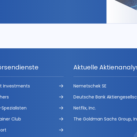
örsendienste
Aktuelle Aktienanal
ct Investments
Nemetschek SE
hers
Deutsche Bank Aktiengesells
-Spezialisten
Netflix, Inc.
ainer Club
The Goldman Sachs Group, In
ort