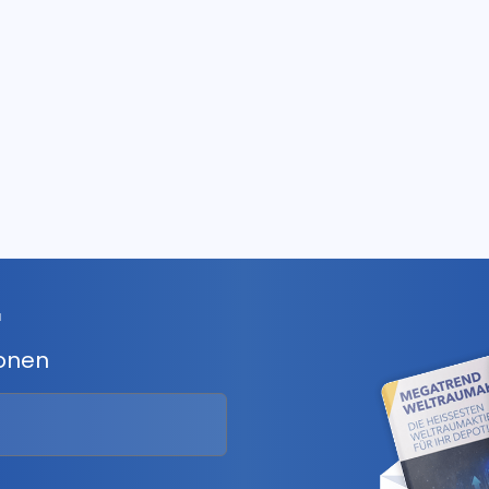
r
ionen