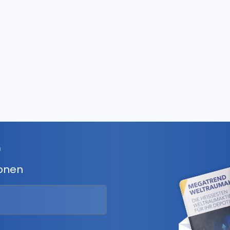
r
ionen