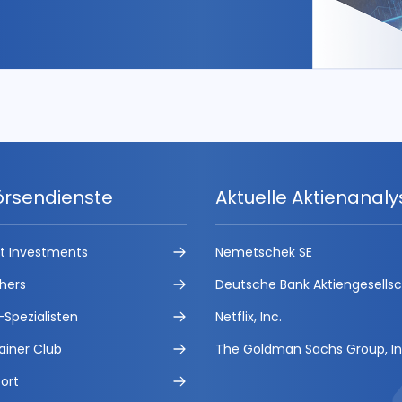
örsendienste
Aktuelle Aktienanal
ct Investments
Nemetschek SE
hers
Deutsche Bank Aktiengesells
-Spezialisten
Netflix, Inc.
ainer Club
The Goldman Sachs Group, In
ort