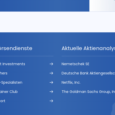
örsendienste
Aktuelle Aktienanal
ct Investments
Nemetschek SE
hers
Deutsche Bank Aktiengesells
-Spezialisten
Netflix, Inc.
ainer Club
The Goldman Sachs Group, In
ort