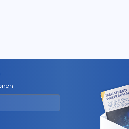
r
ionen