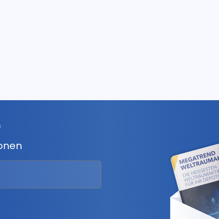
r
ionen