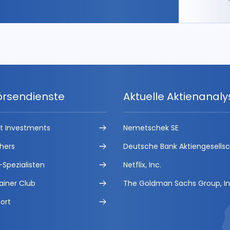
örsendienste
Aktuelle Aktienanal
ct Investments
Nemetschek SE
hers
Deutsche Bank Aktiengesells
-Spezialisten
Netflix, Inc.
ainer Club
The Goldman Sachs Group, In
ort