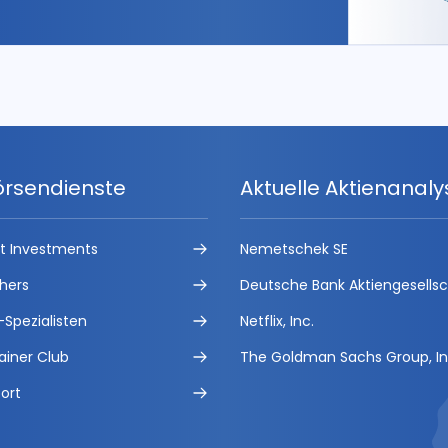
örsendienste
Aktuelle Aktienanal
ct Investments
Nemetschek SE
hers
Deutsche Bank Aktiengesells
-Spezialisten
Netflix, Inc.
ainer Club
The Goldman Sachs Group, In
ort