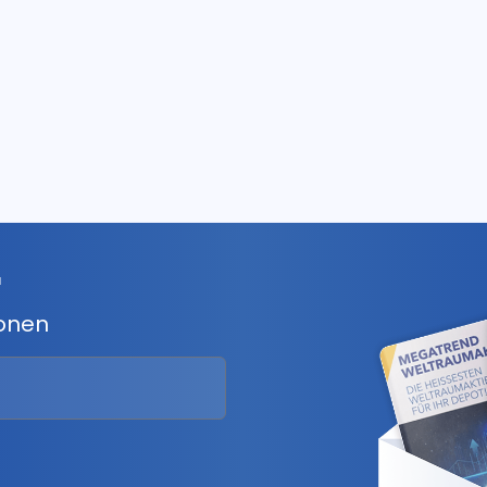
r
ionen