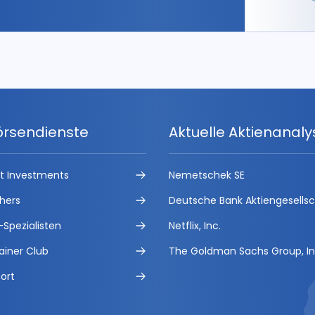
örsendienste
Aktuelle Aktienanal
ct Investments
Nemetschek SE
hers
Deutsche Bank Aktiengesells
-Spezialisten
Netflix, Inc.
ainer Club
The Goldman Sachs Group, In
ort