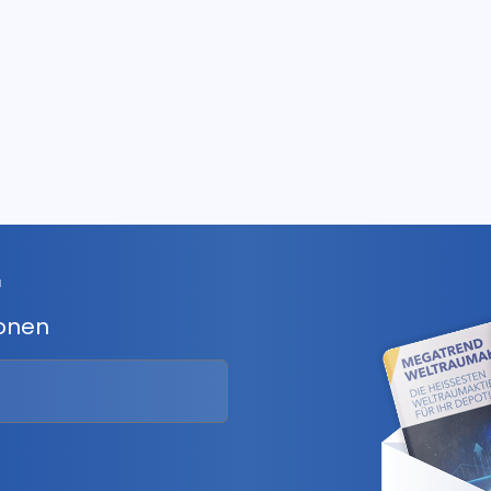
r
ionen