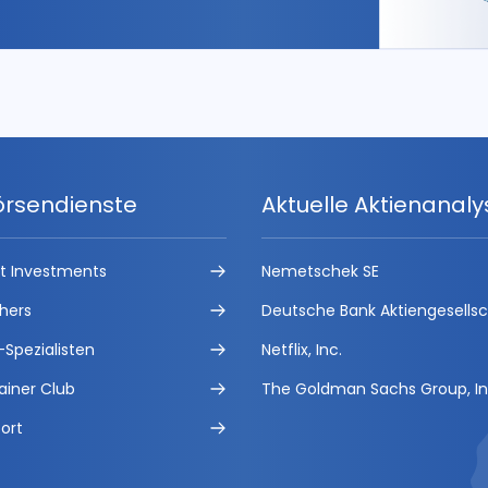
örsendienste
Aktuelle Aktienanal
ct Investments
Nemetschek SE
hers
Deutsche Bank Aktiengesells
-Spezialisten
Netflix, Inc.
ainer Club
The Goldman Sachs Group, In
ort