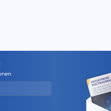
r
ionen