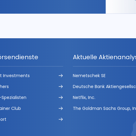
örsendienste
Aktuelle Aktienanal
ct Investments
Nemetschek SE
hers
Deutsche Bank Aktiengesells
-Spezialisten
Netflix, Inc.
ainer Club
The Goldman Sachs Group, In
ort