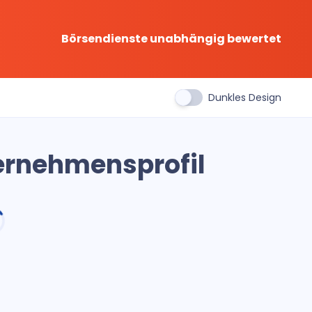
Börsendienste unabhängig bewertet
Dunkles Design
ternehmensprofil