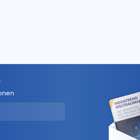
r
ionen