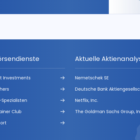
örsendienste
Aktuelle Aktienanal
ct Investments
Nemetschek SE
hers
Deutsche Bank Aktiengesells
-Spezialisten
Netflix, Inc.
ainer Club
The Goldman Sachs Group, In
ort