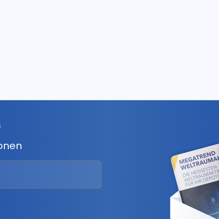
r
ionen