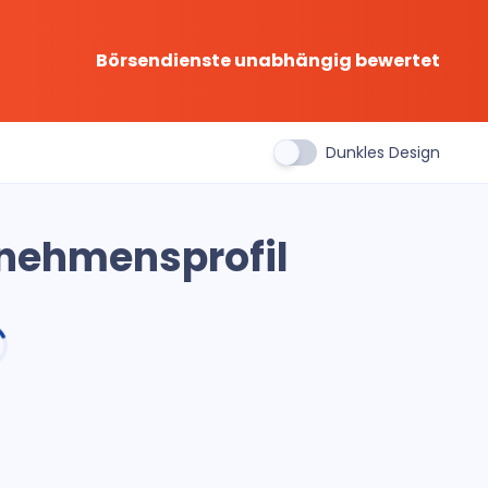
Börsendienste unabhängig bewertet
Dunkles Design
rnehmensprofil