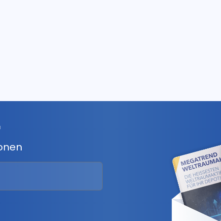
r
ionen