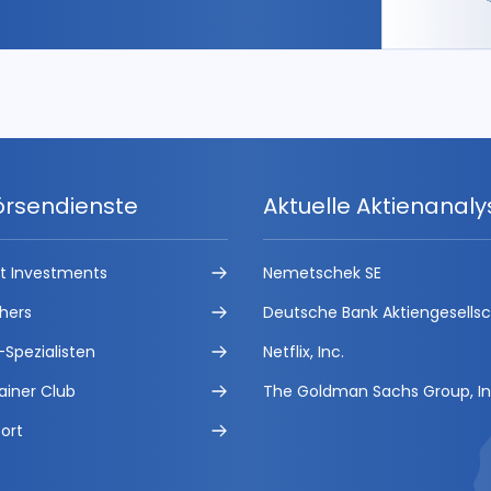
örsendienste
Aktuelle Aktienanal
ct Investments
Nemetschek SE
hers
Deutsche Bank Aktiengesells
-Spezialisten
Netflix, Inc.
ainer Club
The Goldman Sachs Group, In
ort