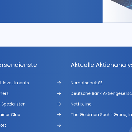
örsendienste
Aktuelle Aktienanal
ct Investments
Nemetschek SE
hers
Deutsche Bank Aktiengesells
-Spezialisten
Netflix, Inc.
ainer Club
The Goldman Sachs Group, In
ort