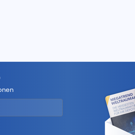
r
ionen