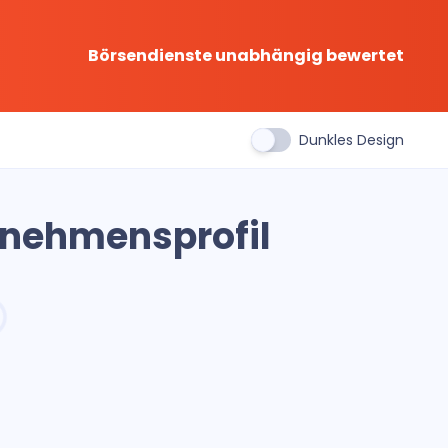
Börsendienste unabhängig bewertet
Dunkles Design
rnehmensprofil