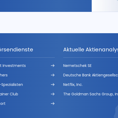
örsendienste
Aktuelle Aktienanal
ct Investments
Nemetschek SE
hers
Deutsche Bank Aktiengesells
-Spezialisten
Netflix, Inc.
ainer Club
The Goldman Sachs Group, In
ort