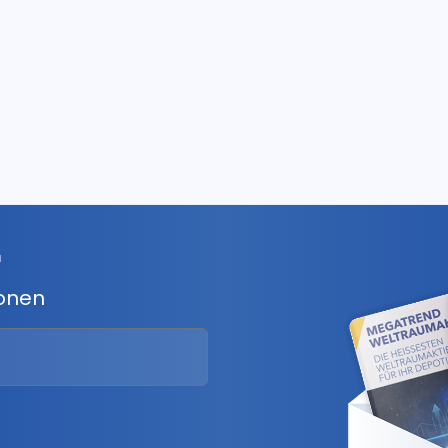
r
ionen