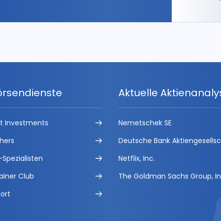
örsendienste
Aktuelle Aktienanal
ct Investments
Nemetschek SE
hers
Deutsche Bank Aktiengesells
-Spezialisten
Netflix, Inc.
ainer Club
The Goldman Sachs Group, In
ort