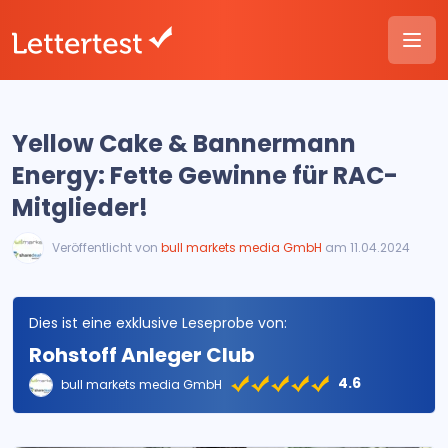
Yellow Cake & Bannermann
Energy: Fette Gewinne für RAC-
Mitglieder!
Veröffentlicht von
bull markets media GmbH
am 11.04.2024
Dies ist eine exklusive Leseprobe von:
Rohstoff Anleger Club
4.6
bull markets media GmbH