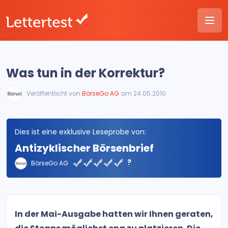
Was tun in der Korrektur?
Veröffentlicht von
BörseGo AG
am 24.05.2010
Dies ist eine exklusive Leseprobe von:
Antizyklischer Börsenbrief
?
BörseGo AG
In der Mai-Ausgabe hatten wir Ihnen geraten,