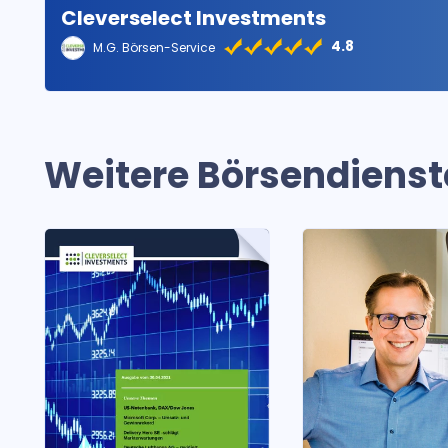
Cleverselect Investments
4.8
M.G. Börsen-Service
Weitere Börsendienst