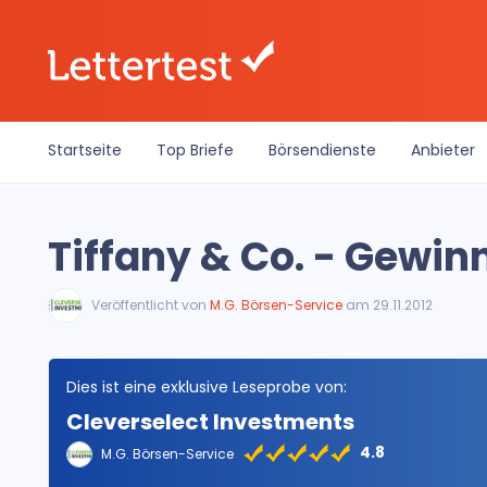
Startseite
Top Briefe
Börsendienste
Anbieter
Tiffany & Co. - Gewi
Veröffentlicht von
M.G. Börsen-Service
am 29.11.2012
Dies ist eine exklusive Leseprobe von:
Cleverselect Investments
4.8
M.G. Börsen-Service