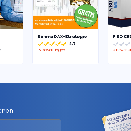
Böhms DAX-Strategie
FIBO CR
4.7
5
15 Bewertungen
0 Bewert
r
ionen