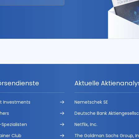
örsendienste
Aktuelle Aktienanal
ct Investments
Nemetschek SE
hers
Deutsche Bank Aktiengesells
-Spezialisten
Netflix, Inc.
ainer Club
The Goldman Sachs Group, In