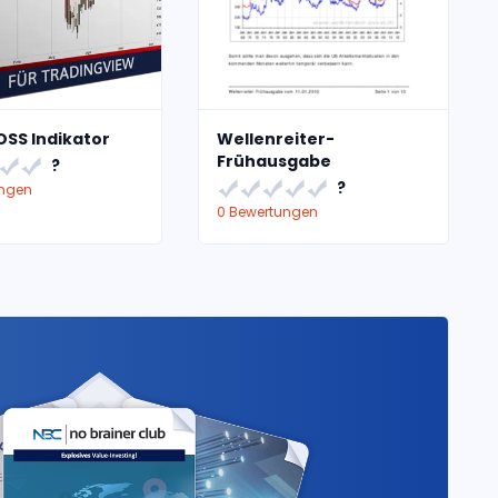
OSS Indikator
Wellenreiter-
Frühausgabe
?
?
ungen
0 Bewertungen