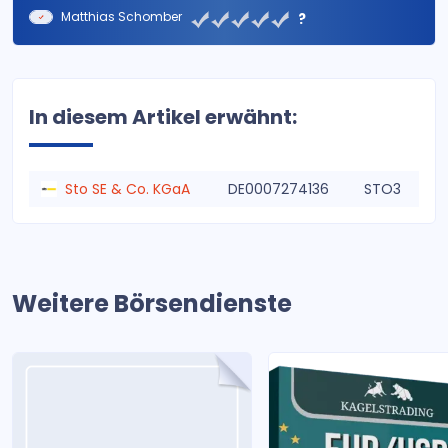
Matthias Schomber
?
In diesem Artikel erwähnt:
Sto SE & Co. KGaA
DE0007274136
STO3
Weitere Börsendienste