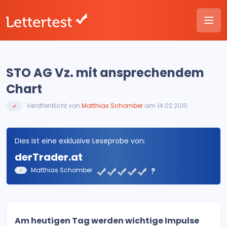
STO AG Vz. mit ansprechendem
Chart
Veröffentlicht von
Matthias Schomber
am 14.02.2010
Dies ist eine exklusive Leseprobe von:
derTrader.at
Matthias Schomber
?
Am heutigen Tag werden wichtige Impulse