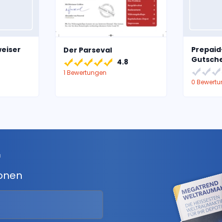
eiser
Prepaid
Der Parseval
Gutsch
4.8
1 Bewertungen
0 Bewert
r
ionen