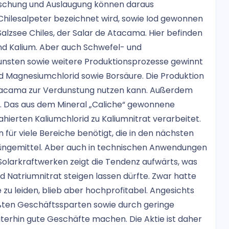
waschung und Auslaugung können daraus
 Chilesalpeter bezeichnet wird, sowie Iod gewonnen
Salzsee Chiles, der Salar de Atacama. Hier befinden
und Kalium. Aber auch Schwefel- und
unsten sowie weitere Produktionsprozesse gewinnt
 Magnesiumchlorid sowie Borsäure. Die Produktion
r Atacama zur Verdunstung nutzen kann. Außerdem
t. Das aus dem Mineral „Caliche“ gewonnene
hierten Kaliumchlorid zu Kaliumnitrat verarbeitet.
für viele Bereiche benötigt, die in den nächsten
üngemittel. Aber auch in technischen Anwendungen
Solarkraftwerken zeigt die Tendenz aufwärts, was
d Natriumnitrat steigen lassen dürfte. Zwar hatte
zu leiden, blieb aber hochprofitabel. Angesichts
ößten Geschäftssparten sowie durch geringe
terhin gute Geschäfte machen. Die Aktie ist daher