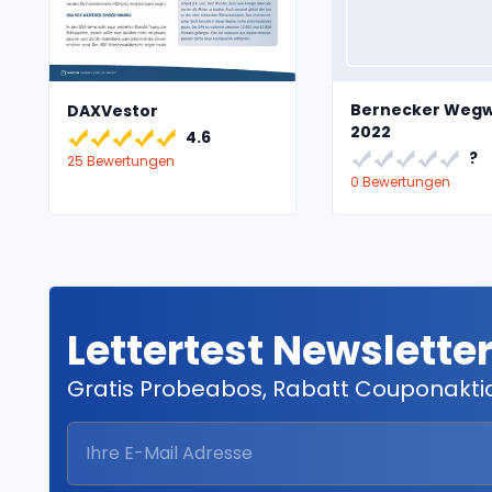
Bernecker Wegw
DAXVestor
2022
4.6
?
25 Bewertungen
0 Bewertungen
Lettertest Newslette
Gratis Probeabos, Rabatt Couponakt