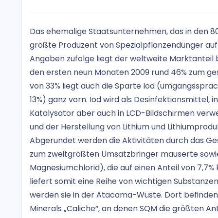
Das ehemalige Staatsunternehmen, das in den 80er
größte Produzent von Spezialpflanzendünger auf B
Angaben zufolge liegt der weltweite Marktanteil 
den ersten neun Monaten 2009 rund 46% zum gesa
von 33% liegt auch die Sparte Iod (umgangssprac
13%) ganz vorn. Iod wird als Desinfektionsmittel, 
Katalysator aber auch in LCD-Bildschirmen verw
und der Herstellung von Lithium und Lithiumprodu
Abgerundet werden die Aktivitäten durch das Gesc
zum zweitgrößten Umsatzbringer mauserte sowie I
Magnesiumchlorid), die auf einen Anteil von 7,7
liefert somit eine Reihe von wichtigen Substan
werden sie in der Atacama-Wüste. Dort befinden
Minerals „Caliche“, an denen SQM die größten Ante