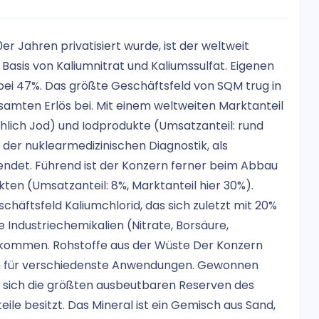
 Jahren privatisiert wurde, ist der weltweit
asis von Kaliumnitrat und Kaliumssulfat. Eigenen
bei 47%. Das größte Geschäftsfeld von SQM trug in
mten Erlös bei. Mit einem weltweiten Marktanteil
hlich Jod) und Iodprodukte (Umsatzanteil: rund
in der nuklearmedizinischen Diagnostik, als
endet. Führend ist der Konzern ferner beim Abbau
kten (Umsatzanteil: 8%, Marktanteil hier 30%).
häftsfeld Kaliumchlorid, das sich zuletzt mit 20%
ndustriechemikalien (Nitrate, Borsäure,
% kommen. Rohstoffe aus der Wüste Der Konzern
zen für verschiedenste Anwendungen. Gewonnen
 sich die größten ausbeutbaren Reserven des
ile besitzt. Das Mineral ist ein Gemisch aus Sand,