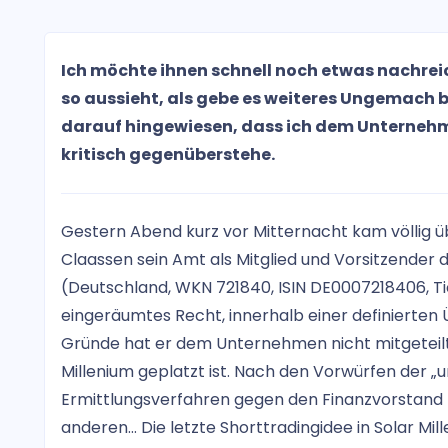
Ich möchte ihnen schnell noch etwas nachreic
so aussieht, als gebe es weiteres Ungemach be
darauf hingewiesen, dass ich dem Unternehm
kritisch gegenüberstehe.
Gestern Abend kurz vor Mitternacht kam völlig üb
Claassen sein Amt als Mitglied und Vorsitzender 
(Deutschland, WKN 721840, ISIN DE0007218406, Tic
eingeräumtes Recht, innerhalb einer definierten 
Gründe hat er dem Unternehmen nicht mitgeteilt. 
Millenium geplatzt ist. Nach den Vorwürfen der 
Ermittlungsverfahren gegen den Finanzvorstand 
anderen… Die letzte Shorttradingidee in Solar Mi