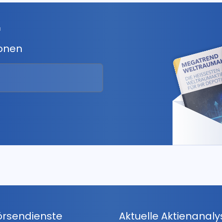
r
ionen
örsendienste
Aktuelle Aktienanal