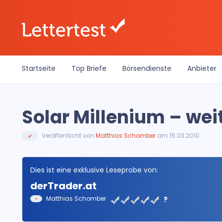
Startseite
Top Briefe
Börsendienste
Anbieter
Solar Millenium – we
Veröffentlicht von
Matthias Schomber
am 15.03.2010
Dies ist eine exklusive Leseprobe von:
derTrader.at
Matthias Schomber
?